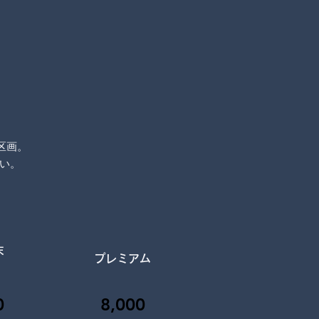
区画。
い。
末
プレミアム
）
0
8,000