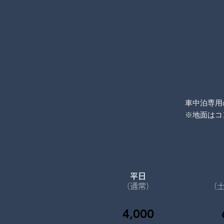
車中泊専用
​※地面は
平日
（通常）
（
4,000