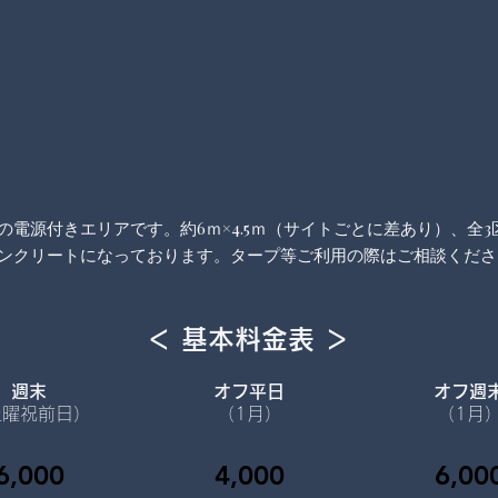
の電源付きエリアです。​約6ｍ×4.5ｍ（サイトごとに差あり）、全3
コンクリートになっております。タープ等ご利用の際はご相談くださ
＜ 基本料金表 ＞
週末
オフ平日
オフ週
土曜祝前日
）
（1月
）
（1月
6,000
4,000
6,00