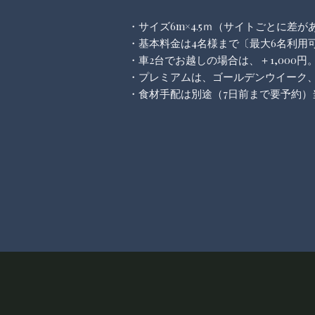
・サイズ6m×4.5ｍ（サイトごとに差
・基本
料金は
4名様まで〔最大6名利用可
・車2台でお越しの場合は、＋1,000円
・プレミアムは、ゴールデンウイーク
・食材手配は別途（7日前まで要予約