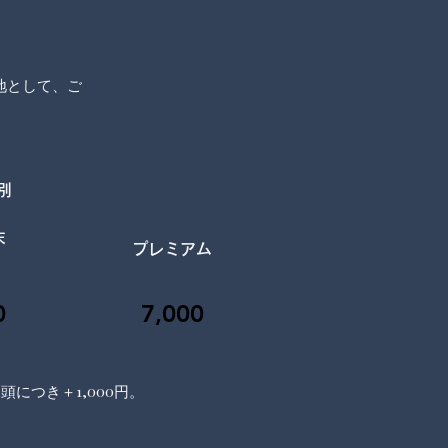
泊地として、ご
別
末
プレミアム
）
0
7,000
頭につき＋1,000円。