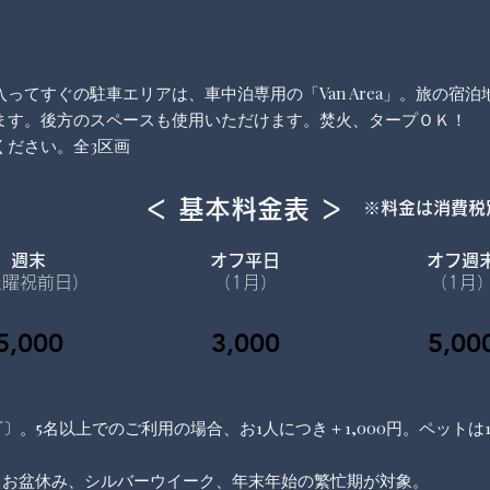
ってすぐの駐車エリアは、車中泊専用の「Van Area」。旅の宿
ます。後方のスペースも使用いただけます。焚火、タープＯＫ！
ください。全3区画
＜ 基本料金表 ＞
※料金は消費税
週末
オフ平日
オフ週
土曜祝前日
）
（1月
）
（1月
5,000
3,000
5,00
〕。5名以上でのご利用の場合、お1人につき＋1,000円。ペットは1
。
、お盆休み、シルバーウイーク、年末年始の繁忙期が対象。