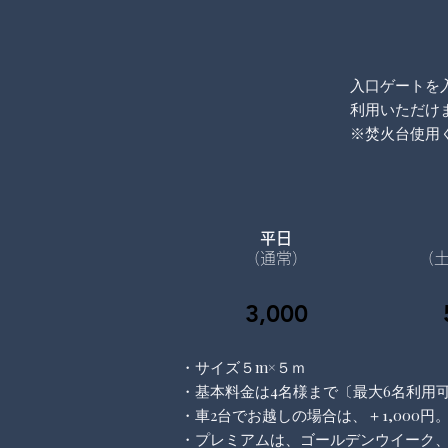
入口ゲートを入
利用いただけ
※焚火台使用
平日
（通常）
（
3,000
・サイズ５m×５ｍ
・基本
料金は
4名様まで〔最大6名利用可
・車2台でお越しの場合は、＋1,000円
・プレミアムは、ゴールデンウイーク